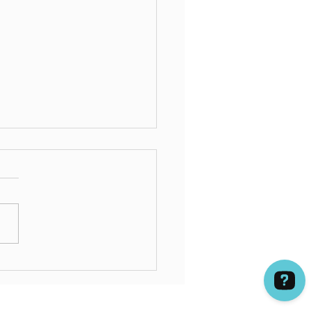
se trata de vibración ¿no?.
 cambiar tu mundo ...