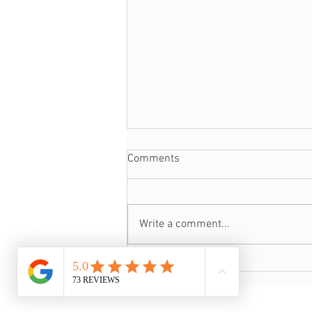
Comments
Write a comment...
Dónde está mi alma gemela ?
más cerca de lo que crees...