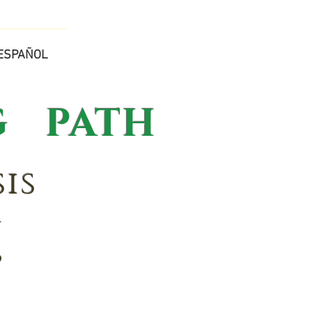
ESPAÑOL
 PATH
is
n
p