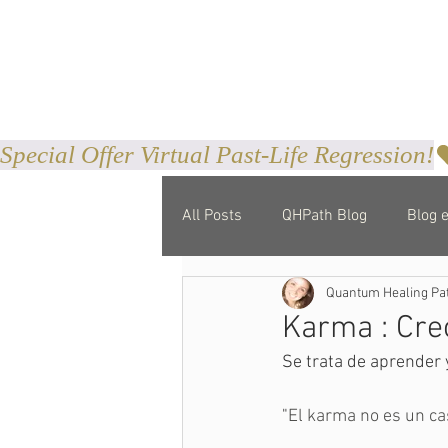
Special Offer Virtual Past-Life Regression!
All Posts
QHPath Blog
Blog 
Quantum Healing Pa
Karma : Cre
Se trata de aprender 
"
El karma no es un ca